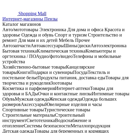
Shopping
Mall
Интернет-магазины Пензы
Каталог магазинов
Авто/мототовары
Электроника
Для дома и офиса
Красота и
здоровье
Одежда и обувь
Спорт и туризм
Строительство и
ремонт
Для мам и их детей
Мебель
Прочее
Автозапчасти
Автоаксессуары
Шины/диски
Автоэлектроника
Бытовая техника
Климатическая техника
Компьютеры и
оргтехника / ПО
Аудио/фото/видео
Телефоны и мобильные
устройства
Хозяйственно-бытовые товары
Канцелярские
товары
Книги
Подарки и сувениры
Посуда
Текстиль и
постельное белье
Продукты питания, доставка еды
Товары для
творчества и рукоделия
Зоотовары
Косметика и парфюмерия
Интернет-аптеки
Товары для
здоровья и БАДы
Очки и контактные линзы
Интимные товары
Обувь
Мужская одежда
Женская одежда
Одежда больших
размеров
Аксессуары
Ювелирные изделия и часы
Спортивные товары
Туристические товары
Строительные материалы
Строительный
инструмент
Светотехника
Водоснабжение и
отопление
Системы безопасности
Металлопродукция
Детская одежда
Товары для беременных и кормящих