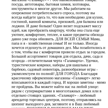
посуда, автотовары, бытовая химия, хозтовары,
инструменты и многое другое. Мы работаем на
опережение потребительского спроса, поэтому вы
всегда найдете здесь то, что вам необходимо для кухни,
гостиной, ванной комнаты, прихожей, для балкона или
лоджии. И даже больше! Один визит подскажет массу
идей, как преобразить квартиру, чтобы она стала еще
уютнее, комфортнее, теплее, и какие предметы обихода
давно уже пора обновить. ДЛЯ ВСЕЙ СЕМЬИ Мама,
папа и я - хозяйственная семья! И не только. Иногда
хочется отдохнуть от домашних дел. Мы позаботились и
о том, чтобы вы с комфортом провели отдых за городом.
Большой ассортимент товаров для отдыха, дачи, сада и
огорода - отличительная черта «Галамарта». Удочки,
туристические коврики, наборы для шашлыка и
барбекю, садовый инвентарь, разнообразные игры -
укомплектуем по полной! ДЛЯ ГОРОДА Благодаря
красочному оформлению магазины «Галамарт» легко
вписываются в каждый город. И хорошо заметны - мимо
не пройдешь. Вы можете найти нас на любой улице:
рядом с супермаркетами в многоэтажных домах или в
отдельно стоящих зданиях. «Галамарт» - любимый
арендатор торговых центров, поэтому, отправляясь на
шопинг выходного дня, загляните и в Ваш любимый