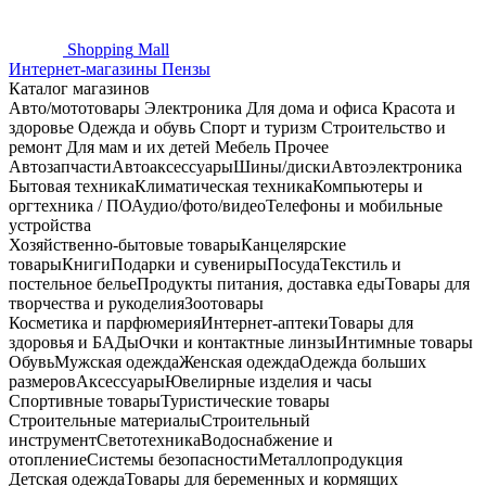
Shopping
Mall
Интернет-магазины Пензы
Каталог магазинов
Авто/мототовары
Электроника
Для дома и офиса
Красота и
здоровье
Одежда и обувь
Спорт и туризм
Строительство и
ремонт
Для мам и их детей
Мебель
Прочее
Автозапчасти
Автоаксессуары
Шины/диски
Автоэлектроника
Бытовая техника
Климатическая техника
Компьютеры и
оргтехника / ПО
Аудио/фото/видео
Телефоны и мобильные
устройства
Хозяйственно-бытовые товары
Канцелярские
товары
Книги
Подарки и сувениры
Посуда
Текстиль и
постельное белье
Продукты питания, доставка еды
Товары для
творчества и рукоделия
Зоотовары
Косметика и парфюмерия
Интернет-аптеки
Товары для
здоровья и БАДы
Очки и контактные линзы
Интимные товары
Обувь
Мужская одежда
Женская одежда
Одежда больших
размеров
Аксессуары
Ювелирные изделия и часы
Спортивные товары
Туристические товары
Строительные материалы
Строительный
инструмент
Светотехника
Водоснабжение и
отопление
Системы безопасности
Металлопродукция
Детская одежда
Товары для беременных и кормящих