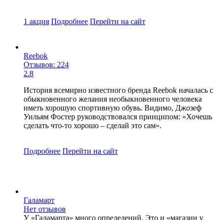
1 акция
Подробнее
Перейти
на сайт
Reebok
Отзывов: 224
2.8
История всемирно известного бренда Reebok началась с
обыкновенного желания необыкновенного человека
иметь хорошую спортивную обувь. Видимо, Джозеф
Уильям Фостер руководствовался принципом: «Хочешь
сделать что-то хорошо – сделай это сам».
Подробнее
Перейти
на сайт
Галамарт
Нет отзывов
У «Галамарта» много определений. Это и «магазин у