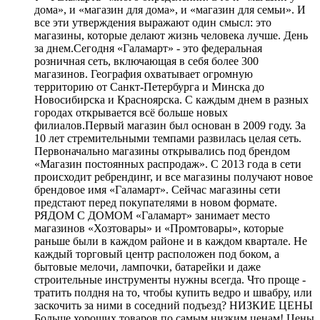
дома», и «магазин для дома», и «магазин для семьи». И
все эти утверждения выражают один смысл: это
магазины, которые делают жизнь человека лучше. День
за днем.Сегодня «Галамарт» - это федеральная
розничная сеть, включающая в себя более 300
магазинов. География охватывает огромную
территорию от Санкт-Петербурга и Минска до
Новосибирска и Красноярска. С каждым днем в разных
городах открывается всё больше новых
филиалов.Первый магазин был основан в 2009 году. За
10 лет стремительными темпами развилась целая сеть.
Первоначально магазины открывались под брендом
«Магазин постоянных распродаж». С 2013 года в сети
происходит ребрендинг, и все магазины получают новое
брендовое имя «Галамарт». Сейчас магазины сети
предстают перед покупателями в новом формате.
РЯДОМ С ДОМОМ «Галамарт» занимает место
магазинов «Хозтовары» и «Промтовары», которые
раньше были в каждом районе и в каждом квартале. Не
каждый торговый центр расположен под боком, а
бытовые мелочи, лампочки, батарейки и даже
строительные инструменты нужны всегда. Что проще -
тратить полдня на то, чтобы купить ведро и швабру, или
заскочить за ними в соседний подъезд? НИЗКИЕ ЦЕНЫ
Больше хороших товаров по самым низким ценам! Цены