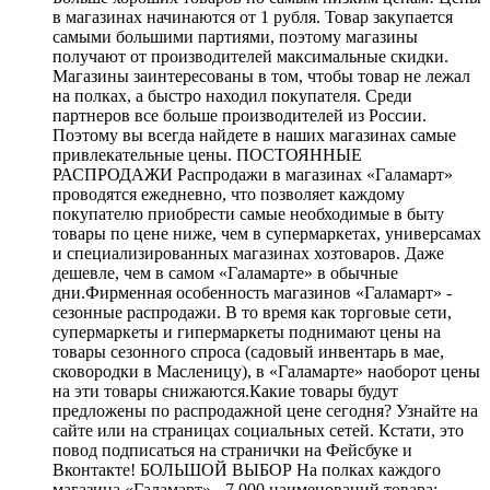
в магазинах начинаются от 1 рубля. Товар закупается
самыми большими партиями, поэтому магазины
получают от производителей максимальные скидки.
Магазины заинтересованы в том, чтобы товар не лежал
на полках, а быстро находил покупателя. Среди
партнеров все больше производителей из России.
Поэтому вы всегда найдете в наших магазинах самые
привлекательные цены. ПОСТОЯННЫЕ
РАСПРОДАЖИ Распродажи в магазинах «Галамарт»
проводятся ежедневно, что позволяет каждому
покупателю приобрести самые необходимые в быту
товары по цене ниже, чем в супермаркетах, универсамах
и специализированных магазинах хозтоваров. Даже
дешевле, чем в самом «Галамарте» в обычные
дни.Фирменная особенность магазинов «Галамарт» -
сезонные распродажи. В то время как торговые сети,
супермаркеты и гипермаркеты поднимают цены на
товары сезонного спроса (садовый инвентарь в мае,
сковородки в Масленицу), в «Галамарте» наоборот цены
на эти товары снижаются.Какие товары будут
предложены по распродажной цене сегодня? Узнайте на
сайте или на страницах социальных сетей. Кстати, это
повод подписаться на странички на Фейсбуке и
Вконтакте! БОЛЬШОЙ ВЫБОР На полках каждого
магазина «Галамарт» - 7 000 наименований товара: