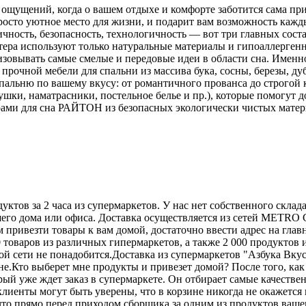
ощущений, когда о вашем отдыхе и комфорте заботится сама пр
росто уютное место для жизни, и подарит вам возможность каж
огичность, безопасность, технологичность — вот три главных с
тера используют только натуральные материалы и гипоаллергенн
изовывать самые смелые и передовые идеи в области сна. Именн
прочной мебели для спальни из массива бука, сосны, березы, д
альню по вашему вкусу: от романтичного прованса до строгой кл
ушки, наматрасники, постельное белье и пр.), которые помогут 
ами для сна РАЙТОН из безопасных экологически чистых матери
ктов за 2 часа из супермаркетов. У нас нет собственного склад
шего дома или офиса. Доставка осуществляется из сетей METRO 
 привезти товары к вам домой, достаточно ввести адрес на глав
 товаров из различных гипермаркетов, а также 2 000 продуктов
 сети не понадобится.Доставка из супермаркетов "Азбука Вкуса
е.Кто выберет мне продукты и привезет домой? После того, как
рый уже ждет заказ в супермаркете. Он отбирает самые качестве
лиенты могут быть уверены, что в корзине никогда не окажетс
, что прямо перед приходом сборщика за одним из продуктов ваш