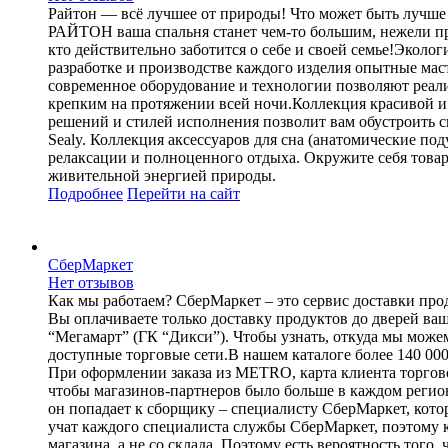
Райтон — всё лучшее от природы! Что может быть лучше 
РАЙТОН ваша спальня станет чем-то большим, нежели п
кто действительно заботится о себе и своей семье!Экол
разработке и производстве каждого изделия опытные мас
современное оборудование и технологии позволяют реал
крепким на протяжении всей ночи.Коллекция красивой и 
решений и стилей исполнения позволит вам обустроить сп
Sealy. Коллекция аксессуаров для сна (анатомические под
релаксации и полноценного отдыха. Окружите себя товар
живительной энергией природы.
Подробнее
Перейти
на сайт
СберМаркет
Нет отзывов
Как мы работаем? СберМаркет – это cервис доставки проду
Вы оплачиваете только доставку продуктов до дверей ва
“Мегамарт” (ГК “Дикси”). Чтобы узнать, откуда мы можем
доступные торговые сети.В нашем каталоге более 140 000
При оформлении заказа из METRO, карта клиента торговой
чтобы магазинов-партнеров было больше в каждом регион
он попадает к сборщику – специалисту СберМаркет, кото
учат каждого специалиста службы СберМаркет, поэтому к
магазина, а не со склада. Поэтому есть вероятность того