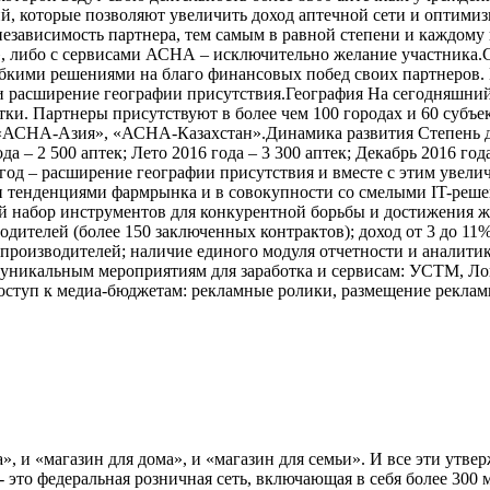
й, которые позволяют увеличить доход аптечной сети и оптими
независимость партнера, тем самым в равной степени и каждому 
, либо с сервисами АСНА – исключительно желание участника.
ибкими решениями на благо финансовых побед своих партнеров.
 расширение географии присутствия.География На сегодняшний
ки. Партнеры присутствуют в более чем 100 городах и 60 субъ
 «АСНА-Азия», «АСНА-Казахстан».Динамика развития Степень 
 – 2 500 аптек; Лето 2016 года – 3 300 аптек; Декабрь 2016 года
020 год – расширение географии присутствия и вместе с этим ув
 тенденциями фармрынка и в совокупности со смелыми IT-решен
й набор инструментов для конкурентной борьбы и достижения ж
дителей (более 150 заключенных контрактов); доход от 3 до 11
производителей; наличие единого модуля отчетности и аналитик
 уникальным мероприятиям для заработка и сервисам: УСТМ, 
ступ к медиа-бюджетам: рекламные ролики, размещение рекламы 
», и «магазин для дома», и «магазин для семьи». И все эти утв
- это федеральная розничная сеть, включающая в себя более 300