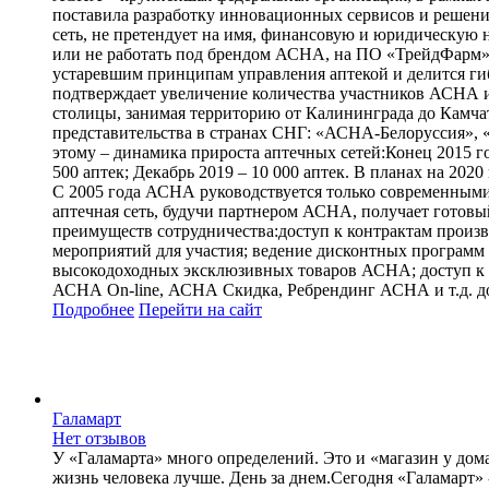
поставила разработку инновационных сервисов и решени
сеть, не претендует на имя, финансовую и юридическую 
или не работать под брендом АСНА, на ПО «ТрейдФарм»
устаревшим принципам управления аптекой и делится г
подтверждает увеличение количества участников АСНА и
столицы, занимая территорию от Калининграда до Камчат
представительства в странах СНГ: «АСНА-Белоруссия»,
этому – динамика прироста аптечных сетей:Конец 2015 года
500 аптек; Декабрь 2019 – 10 000 аптек. В планах на 2
С 2005 года АСНА руководствуется только современными
аптечная сеть, будучи партнером АСНА, получает готовы
преимуществ сотрудничества:доступ к контрактам произво
мероприятий для участия; ведение дисконтных программ 
высокодоходных эксклюзивных товаров АСНА; доступ к
АСНА On-line, АСНА Скидка, Ребрендинг АСНА и т.д. до
Подробнее
Перейти
на сайт
Галамарт
Нет отзывов
У «Галамарта» много определений. Это и «магазин у дома
жизнь человека лучше. День за днем.Сегодня «Галамарт» 