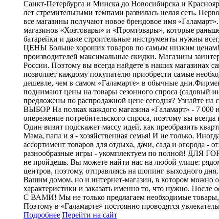
Санкт-Петербурга и Минска до Новосибирска и Красноярс
лет стремительными темпами развилась целая сеть. Перв
все магазины получают новое брендовое имя «Галамарт
магазинов «Хозтовары» и «Промтовары», которые раньше
батарейки и даже строительные инструменты нужны всегд
ЦЕНЫ Больше хороших товаров по самым низким ценам! Ц
производителей максимальные скидки. Магазины заинтере
России. Поэтому вы всегда найдете в наших магазина
позволяет каждому покупателю приобрести самые необход
дешевле, чем в самом «Галамарте» в обычные дни.Фирмен
поднимают цены на товары сезонного спроса (садовый ин
предложены по распродажной цене сегодня? Узнайте на с
ВЫБОР На полках каждого магазина «Галамарт» - 7 000 н
опережение потребительского спроса, поэтому вы всегда 
Один визит подскажет массу идей, как преобразить квар
Мама, папа и я - хозяйственная семья! И не только. Ино
ассортимент товаров для отдыха, дачи, сада и огорода -
разнообразные игры - укомплектуем по полной! ДЛЯ ГО
не пройдешь. Вы можете найти нас на любой улице: рядо
центров, поэтому, отправляясь на шопинг выходного д
Вашим домом, но и интернет-магазин, в котором можно о
характеристики и заказать именно то, что нужно. Посл
С ВАМИ! Мы не только предлагаем необходимые товары, 
Поэтому в «Галамарте» постоянно проводятся увлекател
Подробнее
Перейти
на сайт