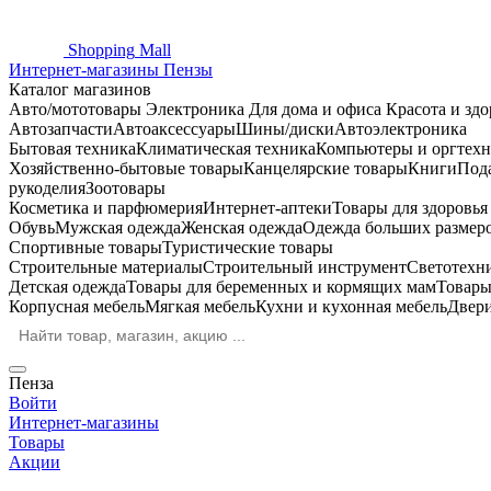
Shopping
Mall
Интернет-магазины Пензы
Каталог магазинов
Авто/мототовары
Электроника
Для дома и офиса
Красота и здо
Автозапчасти
Автоаксессуары
Шины/диски
Автоэлектроника
Бытовая техника
Климатическая техника
Компьютеры и оргтехн
Хозяйственно-бытовые товары
Канцелярские товары
Книги
Под
рукоделия
Зоотовары
Косметика и парфюмерия
Интернет-аптеки
Товары для здоровь
Обувь
Мужская одежда
Женская одежда
Одежда больших размер
Спортивные товары
Туристические товары
Строительные материалы
Строительный инструмент
Светотехн
Детская одежда
Товары для беременных и кормящих мам
Товары
Корпусная мебель
Мягкая мебель
Кухни и кухонная мебель
Двер
Пенза
Войти
Интернет-магазины
Товары
Акции