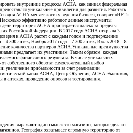
зировать внутренние процессы.АСНА, как единая федеральная
предоставляя уникальные привилегии для развития. Работать
Сегодня АСНА меняет логику ведения бизнеса, говорит «НЕТ»
 Насколько эффективно работают данные инструменты
 день территория АСНА простирается далеко за пределы
ектах Российской Федерации. В 2017 году АСНА открыла 3
доверия к АСНА растет с каждым годом и подтверждение
 – 4 300 аптек; Ноябрь 2017 года – 7 300 аптек; Июль 2018 – 8
еличение количества партнеров АСНА.Уникальные преимущества
иями предлагает их участникам. Таким образом, каждая
елаемого финансового результата. В числе уникальных
% от собственного оборота; самостоятельный выбор
и; увеличение прибыльности за счет реализации
Логистический канал АСНА, Центр Обучения, АСНА Экономия,
в аптеках, проведение опросов и тестирования.
ерждения выражают один смысл: это магазины, которые делают
 магазинов. География охватывает огромную территорию от