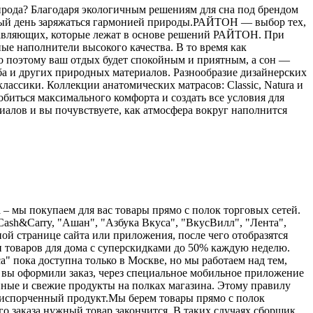
ирода? Благодаря экологичным решениям для сна под брендом
дый день заряжаться гармонией природы.РАЙТОН — выбор тех,
оставляющих, которые лежат в основе решений РАЙТОН. При
ые наполнители высокого качества. В то время как
о поэтому ваш отдых будет спокойным и приятным, а сон —
уба и других природных материалов. Разнообразие дизайнерских
ассики. Коллекции анатомических матрасов: Classic, Natura и
добиться максимального комфорта и создать все условия для
алов и вы почувствуете, как атмосфера вокруг наполнится
а – мы покупаем для вас товары прямо с полок торговых сетей.
Cash&Carry, "Ашан", "Азбука Вкуса", "ВкусВилл", "Лента",
ной странице сайта или приложения, после чего отобразятся
 и товаров для дома с суперскидками до 50% каждую неделю.
" пока доступна только в Москве, но мы работаем над тем,
 вы оформили заказ, через специальное мобильное приложение
нные и свежие продукты на полках магазина. Этому правилу
я испорченный продукт.Мы берем товары прямо с полок
его заказа нужный товар закончится. В таких случаях сборщик