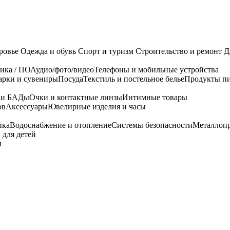
ровье
Одежда и обувь
Спорт и туризм
Строительство и ремонт
Д
ика / ПО
Аудио/фото/видео
Телефоны и мобильные устройства
арки и сувениры
Посуда
Текстиль и постельное белье
Продукты пи
я и БАДы
Очки и контактные линзы
Интимные товары
ов
Аксессуары
Ювелирные изделия и часы
ика
Водоснабжение и отопление
Системы безопасности
Металлоп
 для детей
и