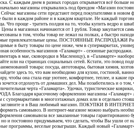
ка. С каждым днем в разных городах открывается всё больше но
оначально магазины открывались под брендом «Магазин постоянн
». Сейчас магазины сети предстают перед покупателями в нов
 были в каждом районе и в каждом квартале. Не каждый торговы
а. Что проще - тратить полдня на то, чтобы купить ведро и шва
ены в магазинах начинаются от 1 рубля. Товар закупается са
сованы в том, чтобы товар не лежал на полках, а быстро наход
х самые привлекательные цены. ПОСТОЯННЫЕ РАСПРОДАЖИ Распр
имые в быту товары по цене ниже, чем в супермаркетах, униве
ная особенность магазинов «Галамарт» - сезонные распродажи. 
вентарь в мае, сковородки в Масленицу), в «Галамарте» наобор
айте или на страницах социальных сетей. Кстати, это повод п
аименований товара: посуда, автотовары, бытовая химия, хозто
найдете здесь то, что вам необходимо для кухни, гостиной, ван
тиру, чтобы она стала еще уютнее, комфортнее, теплее, и каки
гда хочется отдохнуть от домашних дел. Мы позаботились и о том
 отличительная черта «Галамарта». Удочки, туристические коврик
РОДА Благодаря красочному оформлению магазины «Галамарт» л
м с супермаркетами в многоэтажных домах или в отдельно стоя
ня, загляните и в Ваш любимый магазин. ПОКУПКИ В ИНТЕРНЕТ-
формить самовывоз. В интернет-магазине можно выбрать необхо
е оформления самовывоза все заказанные товары гарантирован
но и постоянно придумываем, что сделать, чтобы Вы ушли от н
ьные программы, веселые розыгрыши. Каждый новый «Галамарт» -