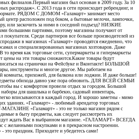
вых филиалов.Первый магазин был основан в 2009 году. За 10
ых распродаж». С 2013 года в сети происходит ребрендинг, и
ом формате. РЯДОМ С ДОМОМ «Галамарт» занимает место
й центр расположен под боком, а бытовые мелочи, лампочки,
бру, или заскочить за ними в соседний подъезд? НИЗКИЕ
мыми большими партиями, поэтому магазины получают от
ил покупателя. Среди партнеров все больше производителей из
одажи в магазинах «Галамарт» проводятся ежедневно, что
рсамах и специализированных магазинах хозтоваров. Даже
В то время как торговые сети, супермаркеты и гипермаркеты
от цены на эти товары снижаются.Какие товары будут
одписаться на странички на Фейсбуке и Вконтакте! БОЛЬШОЙ
вары, инструменты и многое другое. Мы работаем на
ной комнаты, прихожей, для балкона или лоджии. И даже больше!
е предметы обихода давно уже пора обновить. ДЛЯ ВСЕЙ СЕМЬИ
, чтобы вы с комфортом провели отдых за городом. Большой
и, наборы для шашлыка и барбекю, садовый инвентарь,
егко вписываются в каждый город. И хорошо заметны - мимо
щих зданиях. «Галамарт» - любимый арендатор торговых
МАГАЗИНЕ «Галамарт» - это не только магазин рядом с
димые в быту предметы, как следует рассмотреть их
но будут ждать Вас в выбранном магазине. «ГАЛАМАРТ» ВСЕГДА
ас с желанными покупками и в прекрасном настроении.
 это праздник. Приходите и убедитесь сами!