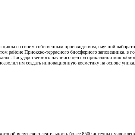
о цикла со своим собственным производством, научной лаборат
ом районе Приокско-террасного биосферного заповедника, в гор
траны - Государственного научного центра прикладной микроби
позволил им создать инновационную косметику на основе уника
оторой ведут свою деятельность более 8500 аптечных учреждени