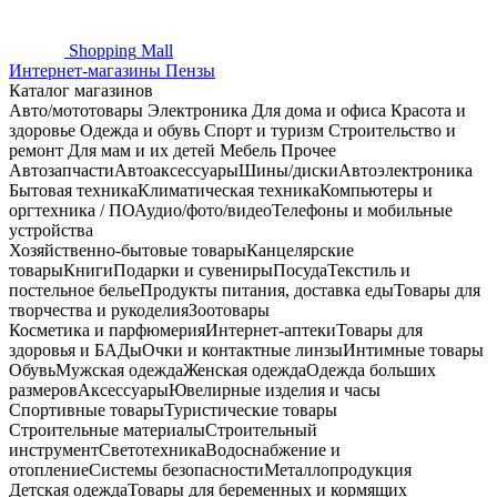
Shopping
Mall
Интернет-магазины Пензы
Каталог магазинов
Авто/мототовары
Электроника
Для дома и офиса
Красота и
здоровье
Одежда и обувь
Спорт и туризм
Строительство и
ремонт
Для мам и их детей
Мебель
Прочее
Автозапчасти
Автоаксессуары
Шины/диски
Автоэлектроника
Бытовая техника
Климатическая техника
Компьютеры и
оргтехника / ПО
Аудио/фото/видео
Телефоны и мобильные
устройства
Хозяйственно-бытовые товары
Канцелярские
товары
Книги
Подарки и сувениры
Посуда
Текстиль и
постельное белье
Продукты питания, доставка еды
Товары для
творчества и рукоделия
Зоотовары
Косметика и парфюмерия
Интернет-аптеки
Товары для
здоровья и БАДы
Очки и контактные линзы
Интимные товары
Обувь
Мужская одежда
Женская одежда
Одежда больших
размеров
Аксессуары
Ювелирные изделия и часы
Спортивные товары
Туристические товары
Строительные материалы
Строительный
инструмент
Светотехника
Водоснабжение и
отопление
Системы безопасности
Металлопродукция
Детская одежда
Товары для беременных и кормящих