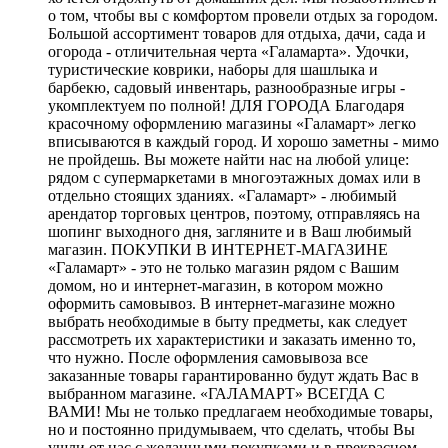
о том, чтобы вы с комфортом провели отдых за городом.
Большой ассортимент товаров для отдыха, дачи, сада и
огорода - отличительная черта «Галамарта». Удочки,
туристические коврики, наборы для шашлыка и
барбекю, садовый инвентарь, разнообразные игры -
укомплектуем по полной! ДЛЯ ГОРОДА Благодаря
красочному оформлению магазины «Галамарт» легко
вписываются в каждый город. И хорошо заметны - мимо
не пройдешь. Вы можете найти нас на любой улице:
рядом с супермаркетами в многоэтажных домах или в
отдельно стоящих зданиях. «Галамарт» - любимый
арендатор торговых центров, поэтому, отправляясь на
шопинг выходного дня, загляните и в Ваш любимый
магазин. ПОКУПКИ В ИНТЕРНЕТ-МАГАЗИНЕ
«Галамарт» - это не только магазин рядом с Вашим
домом, но и интернет-магазин, в котором можно
оформить самовывоз. В интернет-магазине можно
выбрать необходимые в быту предметы, как следует
рассмотреть их характеристики и заказать именно то,
что нужно. После оформления самовывоза все
заказанные товары гарантированно будут ждать Вас в
выбранном магазине. «ГАЛАМАРТ» ВСЕГДА С
ВАМИ! Мы не только предлагаем необходимые товары,
но и постоянно придумываем, что сделать, чтобы Вы
ушли от нас с желанными покупками и в прекрасном