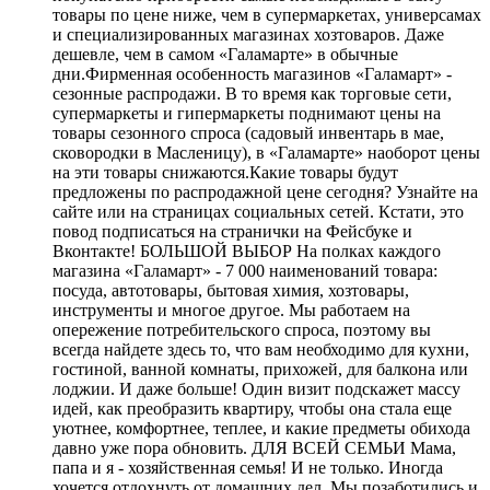
товары по цене ниже, чем в супермаркетах, универсамах
и специализированных магазинах хозтоваров. Даже
дешевле, чем в самом «Галамарте» в обычные
дни.Фирменная особенность магазинов «Галамарт» -
сезонные распродажи. В то время как торговые сети,
супермаркеты и гипермаркеты поднимают цены на
товары сезонного спроса (садовый инвентарь в мае,
сковородки в Масленицу), в «Галамарте» наоборот цены
на эти товары снижаются.Какие товары будут
предложены по распродажной цене сегодня? Узнайте на
сайте или на страницах социальных сетей. Кстати, это
повод подписаться на странички на Фейсбуке и
Вконтакте! БОЛЬШОЙ ВЫБОР На полках каждого
магазина «Галамарт» - 7 000 наименований товара:
посуда, автотовары, бытовая химия, хозтовары,
инструменты и многое другое. Мы работаем на
опережение потребительского спроса, поэтому вы
всегда найдете здесь то, что вам необходимо для кухни,
гостиной, ванной комнаты, прихожей, для балкона или
лоджии. И даже больше! Один визит подскажет массу
идей, как преобразить квартиру, чтобы она стала еще
уютнее, комфортнее, теплее, и какие предметы обихода
давно уже пора обновить. ДЛЯ ВСЕЙ СЕМЬИ Мама,
папа и я - хозяйственная семья! И не только. Иногда
хочется отдохнуть от домашних дел. Мы позаботились и