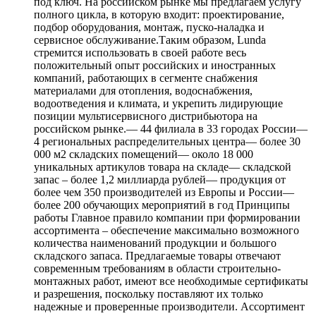
под ключ. На российском рынке мы предлагаем услугу
полного цикла, в которую входит: проектирование,
подбор оборудования, монтаж, пуско-наладка и
сервисное обслуживание.Таким образом, Lunda
стремится использовать в своей работе весь
положительный опыт российских и иностранных
компаний, работающих в сегменте снабжения
материалами для отопления, водоснабжения,
водоотведения и климата, и укрепить лидирующие
позиции мультисервисного дистрибьютора на
российском рынке.— 44 филиала в 33 городах России—
4 региональных распределительных центра— более 30
000 м2 складских помещений— около 18 000
уникальных артикулов товара на складе— складской
запас – более 1,2 миллиарда рублей— продукция от
более чем 350 производителей из Европы и России—
более 200 обучающих мероприятий в год Принципы
работы Главное правило компании при формировании
ассортимента – обеспечение максимально возможного
количества наименований продукции и большого
складского запаса. Предлагаемые товары отвечают
современным требованиям в области строительно-
монтажных работ, имеют все необходимые сертификаты
и разрешения, поскольку поставляют их только
надежные и проверенные производители. Ассортимент