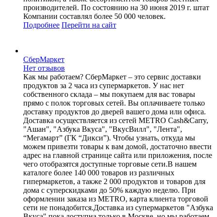
производителей. По состоянию на 30 июня 2019 г. штат
Компании составлял более 50 000 человек.
Подробнее
Перейти
на сайт
СберМаркет
Нет отзывов
Как мы работаем? СберМаркет – это cервис доставки
продуктов за 2 часа из супермаркетов. У нас нет
собственного склада – мы покупаем для вас товары
прямо с полок торговых сетей. Вы оплачиваете только
доставку продуктов до дверей вашего дома или офиса.
Доставка осуществляется из сетей METRO Cash&Carry,
"Ашан", "Азбука Вкуса", "ВкусВилл", "Лента",
“Мегамарт” (ГК “Дикси”). Чтобы узнать, откуда мы
можем привезти товары к вам домой, достаточно ввести
адрес на главной странице сайта или приложения, после
чего отобразятся доступные торговые сети.В нашем
каталоге более 140 000 товаров из различных
гипермаркетов, а также 2 000 продуктов и товаров для
дома с суперскидками до 50% каждую неделю. При
оформлении заказа из METRO, карта клиента торговой
сети не понадобится.Доставка из супермаркетов "Азбука
Вкуса" пока доступна только в Москве, но мы работаем