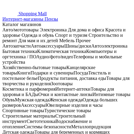
Shopping
Mall
Интернет-магазины Пензы
Каталог магазинов
Авто/мототовары
Электроника
Для дома и офиса
Красота и
здоровье
Одежда и обувь
Спорт и туризм
Строительство и
ремонт
Для мам и их детей
Мебель
Прочее
Автозапчасти
Автоаксессуары
Шины/диски
Автоэлектроника
Бытовая техника
Климатическая техника
Компьютеры и
оргтехника / ПО
Аудио/фото/видео
Телефоны и мобильные
устройства
Хозяйственно-бытовые товары
Канцелярские
товары
Книги
Подарки и сувениры
Посуда
Текстиль и
постельное белье
Продукты питания, доставка еды
Товары для
творчества и рукоделия
Зоотовары
Косметика и парфюмерия
Интернет-аптеки
Товары для
здоровья и БАДы
Очки и контактные линзы
Интимные товары
Обувь
Мужская одежда
Женская одежда
Одежда больших
размеров
Аксессуары
Ювелирные изделия и часы
Спортивные товары
Туристические товары
Строительные материалы
Строительный
инструмент
Светотехника
Водоснабжение и
отопление
Системы безопасности
Металлопродукция
Детская одежда
Товары для беременных и кормящих