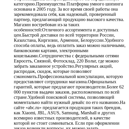
категорию.Преимущества Платформа умного шопинга
основана в 2005 году. За все время своей работы она
зарекомендовала себя, как надежный, проверенный
партнер, предлагающий продукцию высокого качества.
Магазин востребован из-за таких
особенностей:Отличного ассортимента и доступных
цен.Быстрой доставки по всей территории России,
Казахстана, Киргизии, Армении, Белоруссии.Удобного
способа оплаты, ведь оплатить заказ можно наличными,
банковскими картами, электронными
кошельками.Сотрудничества с федеральными сетями
Евросеть, Связной, Фотосклад, 220 Вольт, где можно
забрать заказанное устройство.Регулярных акций,
распродаж, скидок, которые позволяют
сэкономить.Профессиональной консультации, которую
предоставляют сотрудники магазина.Официальных
гарантий, которые предлагают производители.Более 62
000 пунктов выдачи заказов, расположенных по всей
стране.Удобной поисковой системы, позволяющей
моментально найти нужный девайс по его названию.На
сайте «abc.ru» предлагается продукция таких брендов,
как Xiaomi, JBL, ASUS, Samsung, Marshall и других
всемирно известных производителей, в качестве
которой не стоит сомневаться. Если при оформлении
заказа возникли вопросы, их можно задать