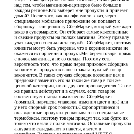
над тем, чтобы магазинов-партнеров было больше в
каждом регионе.Кто выберет мне продукты и привезет
домой? После того, как вы оформили заказ, через
специальное мобильное приложение он попадает к
сборщику – специалисту СберМаркет, который уже ждет
заказ в супермаркете. Он отбирает самые качественные
и свежие продукты на полках магазина. Этому правилу
учат каждого специалиста службы СберМаркет, поэтому
клиенты могут быть уверены, что в корзине никогда не
окажется испорченный продукт.Мы берем товары прямо
с полок магазина, а не со склада. Поэтому есть
вероятность того, что прямо перед приходом сборщика
за одним из продуктов вашего заказа нужный товар
закончится. В таких случаях сборщик позвонит вам и
предложит заменить его на такой же товар в той же
ценовой категории, но от другого производителя. Такие
же правила действуют и в случаях, если товар не
соответствует стандартам качества СберМаркет
(помятый, нарушена упаковка, изменил цвет и пр.) или
у него спорный срок годности.Скоропортящиеся и
охлажденные продукты упаковывают в специальные
термобоксы, поэтому товары приедут так, как будто их
только что взяли с полки магазина. Остальные продукты
аккуратно складывают в пакеты, а затем в