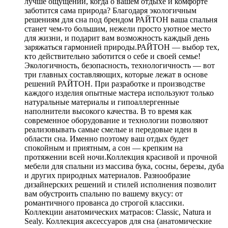
лучше ощущений, когда о вашем отдыхе и комфорте
заботится сама природа? Благодаря экологичным
решениям для сна под брендом РАЙТОН ваша спальня
станет чем-то большим, нежели просто уютное место
для жизни, и подарит вам возможность каждый день
заряжаться гармонией природы.РАЙТОН — выбор тех,
кто действительно заботится о себе и своей семье!
Экологичность, безопасность, технологичность — вот
три главных составляющих, которые лежат в основе
решений РАЙТОН. При разработке и производстве
каждого изделия опытные мастера используют только
натуральные материалы и гипоаллергенные
наполнители высокого качества. В то время как
современное оборудование и технологии позволяют
реализовывать самые смелые и передовые идеи в
области сна. Именно поэтому ваш отдых будет
спокойным и приятным, а сон — крепким на
протяжении всей ночи.Коллекция красивой и прочной
мебели для спальни из массива бука, сосны, березы, дуба
и других природных материалов. Разнообразие
дизайнерских решений и стилей исполнения позволит
вам обустроить спальню по вашему вкусу: от
романтичного прованса до строгой классики.
Коллекции анатомических матрасов: Classic, Natura и
Sealy. Коллекция аксессуаров для сна (анатомические