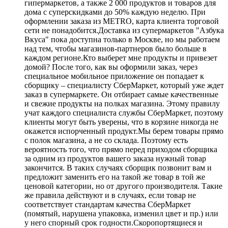
гипермаркетов, а также 2 000 продуктов и товаров для
дома с суперскидками до 50% каждую неделю. При
оформлении заказа из METRO, карта клиента торговой
сети не понадобится.Доставка из супермаркетов "Азбука
Вкуса" пока доступна только в Москве, но мы работаем
над тем, чтобы магазинов-партнеров было больше в
каждом регионе.Кто выберет мне продукты и привезет
домой? После того, как вы оформили заказ, через
специальное мобильное приложение он попадает к
сборщику – специалисту СберМаркет, который уже ждет
заказ в супермаркете. Он отбирает самые качественные
и свежие продукты на полках магазина. Этому правилу
учат каждого специалиста службы СберМаркет, поэтому
клиенты могут быть уверены, что в корзине никогда не
окажется испорченный продукт.Мы берем товары прямо
с полок магазина, а не со склада. Поэтому есть
вероятность того, что прямо перед приходом сборщика
за одним из продуктов вашего заказа нужный товар
закончится. В таких случаях сборщик позвонит вам и
предложит заменить его на такой же товар в той же
ценовой категории, но от другого производителя. Такие
же правила действуют и в случаях, если товар не
соответствует стандартам качества СберМаркет
(помятый, нарушена упаковка, изменил цвет и пр.) или
у него спорный срок годности.Скоропортящиеся и