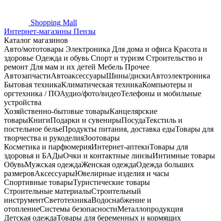
Shopping
Mall
Интернет-магазины Пензы
Каталог магазинов
Авто/мототовары
Электроника
Для дома и офиса
Красота и
здоровье
Одежда и обувь
Спорт и туризм
Строительство и
ремонт
Для мам и их детей
Мебель
Прочее
Автозапчасти
Автоаксессуары
Шины/диски
Автоэлектроника
Бытовая техника
Климатическая техника
Компьютеры и
оргтехника / ПО
Аудио/фото/видео
Телефоны и мобильные
устройства
Хозяйственно-бытовые товары
Канцелярские
товары
Книги
Подарки и сувениры
Посуда
Текстиль и
постельное белье
Продукты питания, доставка еды
Товары для
творчества и рукоделия
Зоотовары
Косметика и парфюмерия
Интернет-аптеки
Товары для
здоровья и БАДы
Очки и контактные линзы
Интимные товары
Обувь
Мужская одежда
Женская одежда
Одежда больших
размеров
Аксессуары
Ювелирные изделия и часы
Спортивные товары
Туристические товары
Строительные материалы
Строительный
инструмент
Светотехника
Водоснабжение и
отопление
Системы безопасности
Металлопродукция
Детская одежда
Товары для беременных и кормящих