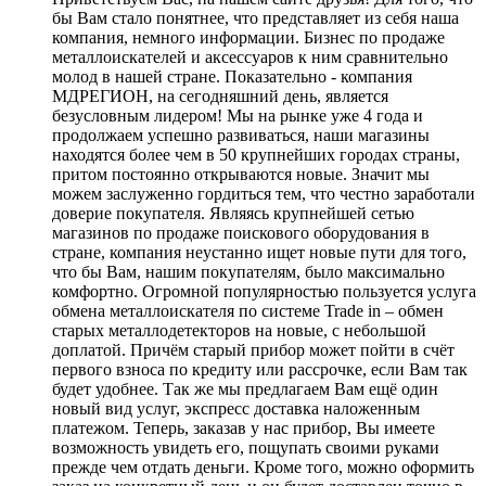
бы Вам стало понятнее, что представляет из себя наша
компания, немного информации. Бизнес по продаже
металлоискателей и аксессуаров к ним сравнительно
молод в нашей стране. Показательно - компания
МДРЕГИОН, на сегодняшний день, является
безусловным лидером! Мы на рынке уже 4 года и
продолжаем успешно развиваться, наши магазины
находятся более чем в 50 крупнейших городах страны,
притом постоянно открываются новые. Значит мы
можем заслуженно гордиться тем, что честно заработали
доверие покупателя. Являясь крупнейшей сетью
магазинов по продаже поискового оборудования в
стране, компания неустанно ищет новые пути для того,
что бы Вам, нашим покупателям, было максимально
комфортно. Огромной популярностью пользуется услуга
обмена металлоискателя по системе Trade in – обмен
старых металлодетекторов на новые, с небольшой
доплатой. Причём старый прибор может пойти в счёт
первого взноса по кредиту или рассрочке, если Вам так
будет удобнее. Так же мы предлагаем Вам ещё один
новый вид услуг, экспресс доставка наложенным
платежом. Теперь, заказав у нас прибор, Вы имеете
возможность увидеть его, пощупать своими руками
прежде чем отдать деньги. Кроме того, можно оформить