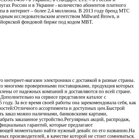
угах России и в Украине - количество абонентов платного
а в интернет – более 2,4 миллиона. В 2013 году бренд МТС
ным исследовательским агентством Millward Brown, и
-йоркской фондовой бирже под кодом MBT.
 интернет-магазин электроники с доставкой в разные страны.
т со многими проверенными поставщиками, продукция которых
влены от надежных компаний и доставляются по всей стране.
.Дополнительно на сервисе представлен каталог с
ду. За все время своей работы она зарекомендовала себя, как
ностей:Отличного ассортимента и доступных цен.Быстрой
ить заказ можно наличными, банковскими картами,
абрать заказанное устройство.Регулярных акций, распродаж,
Официальных гарантий, которые предлагают
оляющей моментально найти нужный девайс по его названию.На
тных производителей, в качестве которой не стоит сомневаться.