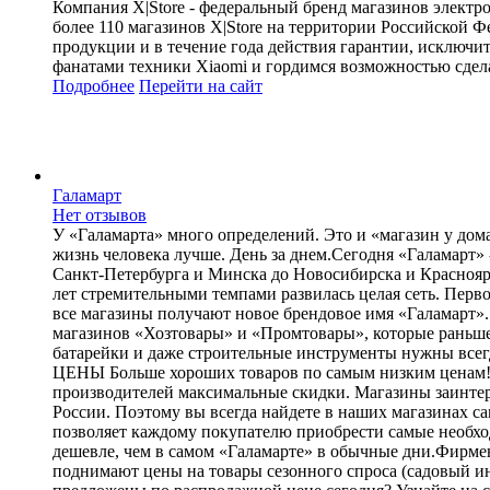
Компания X|Store - федеральный бренд магазинов электр
более 110 магазинов X|Store на территории Российской
продукции и в течение года действия гарантии, исключи
фанатами техники Xiaomi и гордимся возможностью сдел
Подробнее
Перейти
на сайт
Галамарт
Нет отзывов
У «Галамарта» много определений. Это и «магазин у дома
жизнь человека лучше. День за днем.Сегодня «Галамарт» 
Санкт-Петербурга и Минска до Новосибирска и Красноярс
лет стремительными темпами развилась целая сеть. Перв
все магазины получают новое брендовое имя «Галамарт
магазинов «Хозтовары» и «Промтовары», которые раньше
батарейки и даже строительные инструменты нужны всегд
ЦЕНЫ Больше хороших товаров по самым низким ценам! Ц
производителей максимальные скидки. Магазины заинтере
России. Поэтому вы всегда найдете в наших магазина
позволяет каждому покупателю приобрести самые необход
дешевле, чем в самом «Галамарте» в обычные дни.Фирмен
поднимают цены на товары сезонного спроса (садовый ин