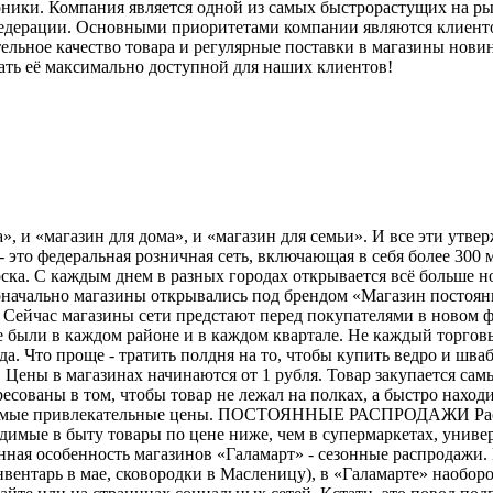
оники. Компания является одной из самых быстрорастущих на р
 Федерации. Основными приоритетами компании являются клиен
тельное качество товара и регулярные поставки в магазины но
ать её максимально доступной для наших клиентов!
», и «магазин для дома», и «магазин для семьи». И все эти утв
- это федеральная розничная сеть, включающая в себя более 300
ка. С каждым днем в разных городах открывается всё больше но
оначально магазины открывались под брендом «Магазин постоянн
». Сейчас магазины сети предстают перед покупателями в нов
 были в каждом районе и в каждом квартале. Не каждый торговы
а. Что проще - тратить полдня на то, чтобы купить ведро и шва
ены в магазинах начинаются от 1 рубля. Товар закупается са
сованы в том, чтобы товар не лежал на полках, а быстро наход
х самые привлекательные цены. ПОСТОЯННЫЕ РАСПРОДАЖИ Распр
имые в быту товары по цене ниже, чем в супермаркетах, униве
ная особенность магазинов «Галамарт» - сезонные распродажи. 
вентарь в мае, сковородки в Масленицу), в «Галамарте» наобор