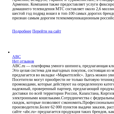
Армении. Компания также предоставляет услуги фиксиров
домашнего телевидения МТС составляет около 2,6 миллио
шестой год подряд вошел в топ-100 самых дорогих бре
признан самым дорогим телекоммуникационным российс
Подробнее
Перейти
на сайт
ABC
Нет отзывов
ABC.ru — платформа умного шопинга, предлагающая клие
Это целая система для выгодных покупок, состоящая из
предлагается во вкладке «Маркетплейс». Здесь можно ув
Посетители могут приобрести не только бытовую технику,
промокодами, которые действуют на определенную катего
надежный, проверенный партнер, предлагающий продукци
доставки по всей территории России, Казахстана, Кирги
электронными кошельками.Сотрудничества с федеральными
скидок, которые позволяют сэкономить.Профессионально
производители.Более 62 000 пунктов выдачи заказов, р
сайте «abc.ru» предлагается продукция таких брендов, ка