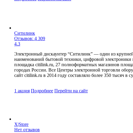
Ситилинк
Отзывов: 4 309
4.3
Электронный дискаунтер “Ситилинк” — один из крупнейши
наименований бытовой техники, цифровой электроники и
площадка citilink.ru, 27 полноформатных магазинов пло
городах России. Все Центры электронной торговли обору
сайт citilink.ru в 2014 году составляло более 350 тысяч в с
1 акция
Подробнее
Перейти
на сайт
X|Store
Нет отзывов