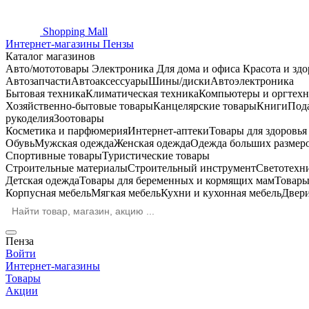
Shopping
Mall
Интернет-магазины Пензы
Каталог магазинов
Авто/мототовары
Электроника
Для дома и офиса
Красота и здо
Автозапчасти
Автоаксессуары
Шины/диски
Автоэлектроника
Бытовая техника
Климатическая техника
Компьютеры и оргтехн
Хозяйственно-бытовые товары
Канцелярские товары
Книги
Под
рукоделия
Зоотовары
Косметика и парфюмерия
Интернет-аптеки
Товары для здоровь
Обувь
Мужская одежда
Женская одежда
Одежда больших размер
Спортивные товары
Туристические товары
Строительные материалы
Строительный инструмент
Светотехн
Детская одежда
Товары для беременных и кормящих мам
Товары
Корпусная мебель
Мягкая мебель
Кухни и кухонная мебель
Двер
Пенза
Войти
Интернет-магазины
Товары
Акции