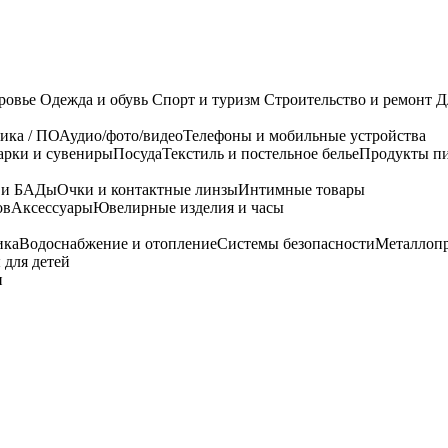
ровье
Одежда и обувь
Спорт и туризм
Строительство и ремонт
Д
ика / ПО
Аудио/фото/видео
Телефоны и мобильные устройства
арки и сувениры
Посуда
Текстиль и постельное белье
Продукты пи
я и БАДы
Очки и контактные линзы
Интимные товары
ов
Аксессуары
Ювелирные изделия и часы
ика
Водоснабжение и отопление
Системы безопасности
Металлоп
 для детей
и