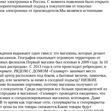
ынке электроники в России. С момента появления было открыто
тоориентированный подход к покупателям от покупки
винок электроники от производителя.Мы являемся истинными
ерждения выражают один смысл: это магазины, которые делают
 магазинов. География охватывает огромную территорию от
вых филиалов.Первый магазин был основан в 2009 году. За 10
ых распродаж». С 2013 года в сети происходит ребрендинг, и
ом формате. РЯДОМ С ДОМОМ «Галамарт» занимает место
й центр расположен под боком, а бытовые мелочи, лампочки,
бру, или заскочить за ними в соседний подъезд? НИЗКИЕ
мыми большими партиями, поэтому магазины получают от
ил покупателя. Среди партнеров все больше производителей из
одажи в магазинах «Галамарт» проводятся ежедневно, что
рсамах и специализированных магазинах хозтоваров. Даже
В то время как торговые сети, супермаркеты и гипермаркеты
от цены на эти товары снижаются.Какие товары будут