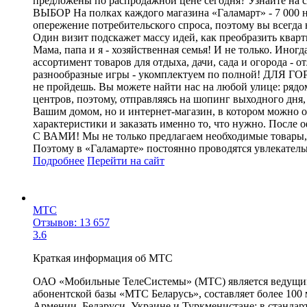
предложены по распродажной цене сегодня? Узнайте на с
ВЫБОР На полках каждого магазина «Галамарт» - 7 000 н
опережение потребительского спроса, поэтому вы всегда 
Один визит подскажет массу идей, как преобразить квар
Мама, папа и я - хозяйственная семья! И не только. Ино
ассортимент товаров для отдыха, дачи, сада и огорода -
разнообразные игры - укомплектуем по полной! ДЛЯ ГО
не пройдешь. Вы можете найти нас на любой улице: рядо
центров, поэтому, отправляясь на шопинг выходного д
Вашим домом, но и интернет-магазин, в котором можно о
характеристики и заказать именно то, что нужно. Посл
С ВАМИ! Мы не только предлагаем необходимые товары, 
Поэтому в «Галамарте» постоянно проводятся увлекател
Подробнее
Перейти
на сайт
МТС
Отзывов: 13 657
3.6
Краткая информация об МТС
ОАО «Мобильные ТелеСистемы» (МТС) является ведущим 
абонентской базы «МТС Беларусь», составляет более 100
Армении, Беларуси, Украине и Туркменистане; в стандарт