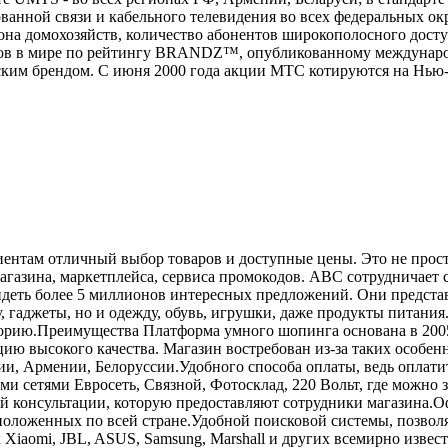
анной связи и кабельного телевидения во всех федеральных окр
на домохозяйств, количество абонентов широкополосного доступ
ндов в мире по рейтингу BRANDZ™, опубликованному международ
ким брендом. С июня 2000 года акции МТС котируются на Нью
нтам отличный выбор товаров и доступные цены. Это не просто
 магазина, маркетплейса, сервиса промокодов. ABC сотрудничае
идеть более 5 миллионов интересных предложений. Они предста
 гаджеты, но и одежду, обувь, игрушки, даже продукты питания
рию.Преимущества Платформа умного шопинга основана в 2005 го
ю высокого качества. Магазин востребован из-за таких особен
зии, Армении, Белоруссии.Удобного способа оплаты, ведь оплат
 сетями Евросеть, Связной, Фотосклад, 220 Вольт, где можно з
й консультации, которую предоставляют сотрудники магазина.
асположенных по всей стране.Удобной поисковой системы, позв
к Xiaomi, JBL, ASUS, Samsung, Marshall и других всемирно извес