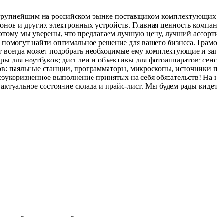
крупнейшим на российском рынке поставщиком комплектующих дл
онов и других электронных устройств. Главная ценность компа
этому мы уверены, что предлагаем лучшую цену, лучший ассорт
помогут найти оптимальное решение для вашего бизнеса. Грам
 всегда может подобрать необходимые ему комплектующие и за
ры для ноутбуков; дисплеи и объективы для фотоаппаратов; сен
в: паяльные станции, программаторы, микроскопы, источники п
коризненное выполнение принятых на себя обязательств! На н
е актуальное состояние склада и прайс-лист. Мы будем рады вид