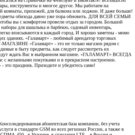
одписаться на странички на Фейсбуке и Вконтакте! БОЛЬШОЙ
вары, инструменты и многое другое. Мы работаем на
ной комнаты, прихожей, для балкона или лоджии. И даже больше!
е предметы обихода давно уже пора обновить. ДЛЯ ВСЕЙ СЕМЬИ
, чтобы вы с комфортом провели отдых за городом. Большой
и, наборы для шашлыка и барбекю, садовый инвентарь,
егко вписываются в каждый город. И хорошо заметны - мимо
щих зданиях. «Галамарт» - любимый арендатор торговых
МАГАЗИНЕ «Галамарт» - это не только магазин рядом с
димые в быту предметы, как следует рассмотреть их
но будут ждать Вас в выбранном магазине. «ГАЛАМАРТ» ВСЕГДА
ас с желанными покупками и в прекрасном настроении.
 это праздник. Приходите и убедитесь сами!
нсолидированная абонентская база компании, без учета
слуги в стандарте GSM во всех регионах России, а также в
 CDMA-450 - в Украине, в стандарте LTE – в России и