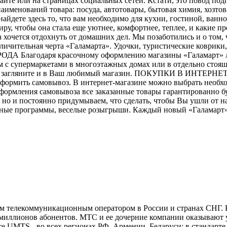
айте или на страницах социальных сетей. Кстати, это повод п
аименований товара: посуда, автотовары, бытовая химия, хозто
найдете здесь то, что вам необходимо для кухни, гостиной, ван
тиру, чтобы она стала еще уютнее, комфортнее, теплее, и каки
гда хочется отдохнуть от домашних дел. Мы позаботились и о том
 отличительная черта «Галамарта». Удочки, туристические коврик
РОДА Благодаря красочному оформлению магазины «Галамарт» л
м с супермаркетами в многоэтажных домах или в отдельно стоя
ня, загляните и в Ваш любимый магазин. ПОКУПКИ В ИНТЕРНЕТ-
формить самовывоз. В интернет-магазине можно выбрать необхо
е оформления самовывоза все заказанные товары гарантирован
но и постоянно придумываем, что сделать, чтобы Вы ушли от н
ьные программы, веселые розыгрыши. Каждый новый «Галамарт» -
телекоммуникационным оператором в России и странах СНГ. Ко
 миллионов абонентов. МТС и ее дочерние компании оказывают у
е UMTS - во всех регионах РФ, Армении, Беларуси; в стандарте