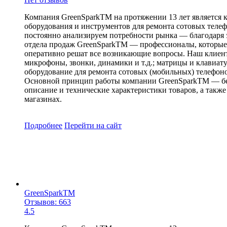
Компания GreenSparkTM на протяжении 13 лет является 
оборудования и инструментов для ремонта сотовых телеф
постоянно анализируем потребности рынка — благодаря 
отдела продаж GreenSparkTM — профессионалы, которые 
оперативно решат все возникающие вопросы. Наш клиент
микрофоны, звонки, динамики и т.д.; матрицы и клавиату
оборудование для ремонта сотовых (мобильных) телефоно
Основной принцип работы компании GreenSparkTM — безу
описание и технические характеристики товаров, а такж
магазинах.
Подробнее
Перейти
на сайт
GreenSparkTM
Отзывов: 663
4.5